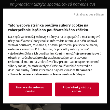
pri prenášaní ťažkých spotrebičov sú potrebné dve
osoby.
Pokračovať bez súhlasu
Vždy používajte ochranné rukavice a priloženú obuv.
Táto webová stránka používa súbory cookie na
Vezmite prosím na vedomie, že neopraviteľné alebo
zabezpečenie lepšieho používateľského zážitku.
neodborné opravy môžu mať bezpečnostné
Na zlepšovanie našej webovej stránky a na propagačné a marketingové
následky, ak nebudú vykonané správne
účely používame súbory cookie. Informácie o tom, ako našu webovú
stránku používate, zdieľame aj s našimi partnermi pre sociálne médiá,
reklamu a analytiku. Kliknutím na „Prijať všetky súbory cookie“
BEZPEČNOSTNÉ ZARIADENIA DVERÍ (S
vyjadrujete súhlas s ich používaním,
čo nám umožňuje personalizovať
INKORPOROVANOU PRÍRUBOU)
obsah
, prispôsobovať
ponuky
a zobrazovať personalizovanú
reklamu. Kliknutím na „Pokračovať bez prijatia“ zablokujete nepovinné
súbory cookie, čo môže ovplyvniť vaše používateľské prostredie a
Odstráňte plastový krúžok upevňujúci
dostupné služby. Ďalšie informácie nájdete v našom
Oznámení o
vlnovcové tesnenie ku skrini.
súboroch cookie
a
Vyhlásení o ochrane osobných údajov
.
Uvoľnite tesnenie vlnovca zo skrinky.
Nastavenia súborov
Prijať všetky súbory
cookie
cookie