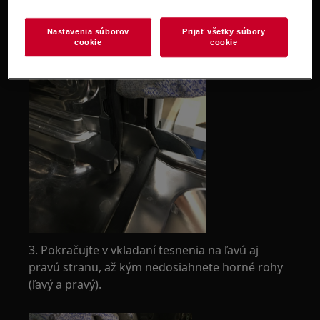
Nastavenia súborov
Prijať všetky súbory
cookie
cookie
3. Pokračujte v vkladaní tesnenia na ľavú aj
pravú stranu, až kým nedosiahnete horné rohy
(ľavý a pravý).