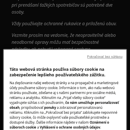
pri prenášaní ťažkých spotrebičov sú potrebné dve
osoby.
Vždy používajte ochranné rukavice a priloženú obuv.
Vezmite prosím na vedomie, že neopraviteľné alebo
neodborné opravy môžu mať bezpečnostné
následky, ak nebudú vykonané správne
Pokračovať bez súhlasu
Ako demontovať a namontovať obvodové
tesnenie dverí umývačky riadu
Táto webová stránka používa súbory cookie na
zabezpečenie lepšieho používateľského zážitku.
1. Jemne potiahnite tesnenie za spodný okraj,
Na zlepšovanie našej webovej stránky a na propagačné a marketingové
vyberte ho z objímky a pokračujte, kým
účely používame súbory cookie. Informácie o tom, ako našu webovú
nevyberiete celé tesnenie.
stránku používate, zdieľame aj s našimi partnermi pre sociálne médiá,
reklamu a analytiku. Kliknutím na „Prijať všetky súbory cookie“
vyjadrujete súhlas s ich používaním,
čo nám umožňuje personalizovať
2. Začnite vkladať nové tesnenie spodnými
obsah
, prispôsobovať
ponuky
a zobrazovať personalizovanú
okrajmi (ľavá a pravá strana). Uistite sa, že je
reklamu. Kliknutím na „Pokračovať bez prijatia“ zablokujete nepovinné
súbory cookie, čo môže ovplyvniť vaše používateľské prostredie a
stlačený vo vnútri zásuvky.
dostupné služby. Ďalšie informácie nájdete v našom
Oznámení o
súboroch cookie
a
Vyhlásení o ochrane osobných údajov
.