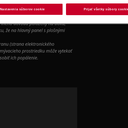
 spôsobiť zranenie, preto noste
Nastavenia súborov cookie
Prijať všetky súbory cooki
ite všetku vodu.
z iného dôvodu položený na boku,
iku, že na hlavný panel s plošnými
ranu (strana elektronického
umývacieho prostriedku môže vytekať
sobiť ich popálenie.