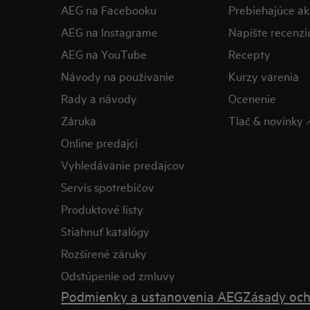
AEG na Facebooku
Prebiehajúce ak
AEG na Instagrame
Napíšte recenzi
AEG na YouTube
Recepty
Návody na použivanie
Kurzy varenia
Rady a návody
Ocenenie
Záruka
Tlač & novinky 
Online predajci
Vyhledávanie predajcov
Servis spotrebičov
Produktové listy
Stiahnuť katalógy
Rozšírené záruky
Odstúpenie od zmluvy
Podmienky a ustanovenia AEG
Zásady och