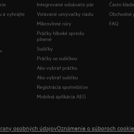
cie
Integrované odsávače pár
​Často klad
u a vyhrajte
Vstavané umývačky riadu
Obchodné 
Mikrovlnné rúry
FAQ
Práčky hlboké spredu
plnené
Sušičky

Práčky so sušičkou
Ako vybrať práčku
Ako vybrať sušičku
Registrácia spotrebičov
Mobilná aplikácia AEG
rany osobných údajov
Oznámenie o súboroch cookie