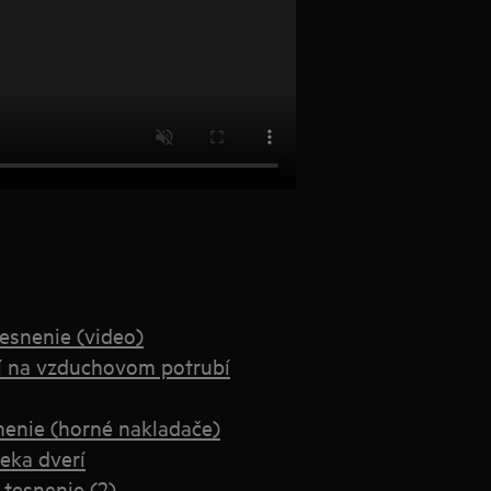
esnenie (video)
í na vzduchovom potrubí
nenie (horné nakladače)
eka dverí
tesnenie (2)