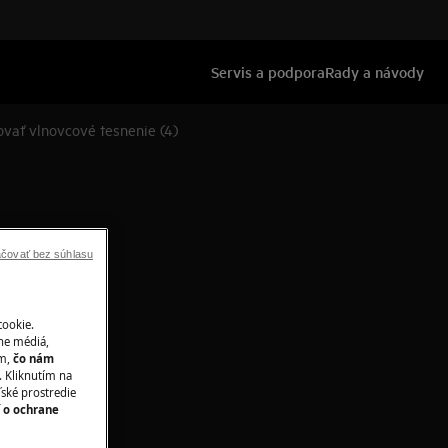
Servis a podpora
Rady a návody
ať vlnovcové tesnenie (4)
čovať bez súhlasu
cookie.
ne médiá,
ím,
čo nám
 Kliknutím na
ľské prostredie
í o ochrane