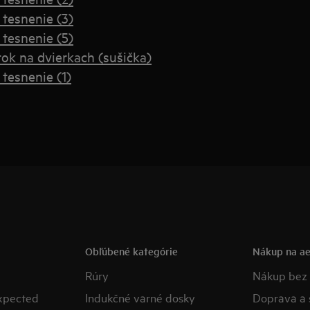
tesnenie (3)
tesnenie (5)
ok na dvierkach (sušička)
tesnenie (1)
Obľúbené kategórie
Nákup na ae
Rúry
Nákup bez 
expected
Indukčné varné dosky
Doprava a s