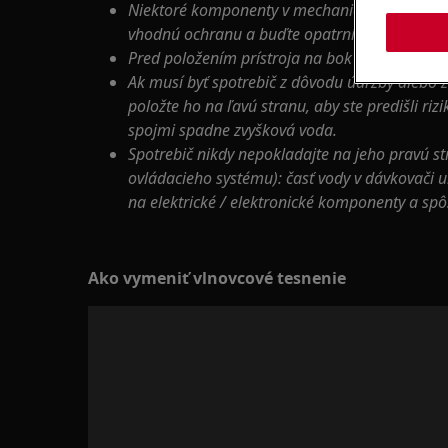
Niektoré komponenty v mechanickej časti môžu
vhodnú ochranu a buďte opatrní.
Pred položením prístroja na bok vždy vyprázdn
Ak musí byť spotrebič z dôvodu údržby alebo 
položte ho na ľavú stranu, aby ste predišli riz
spojmi spadne zvyšková voda.
Spotrebič nikdy nepokladajte na jeho pravú st
ovládacieho systému): časť vody v dávkovači 
na elektrické / elektronické komponenty a spô
Ako vymeniť vlnovcové tesnenie