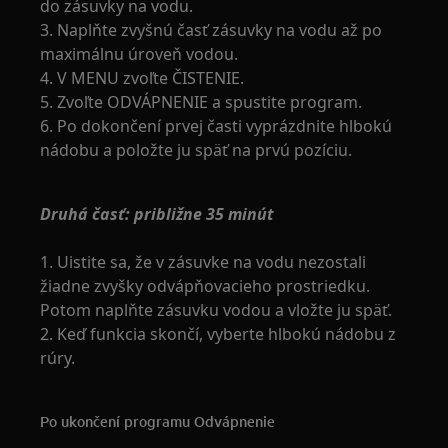
do zásuvky na vodu.
3. Naplňte zvyšnú časť zásuvky na vodu až po
maximálnu úroveň vodou.
4. V MENU zvoľte ČISTENIE.
5. Zvoľte ODVÁPNENIE a spustite program.
6. Po dokončení prvej časti vyprázdnite hlbokú
nádobu a položte ju späť na prvú pozíciu.
Druhá časť: približne 35 minút
1. Uistite sa, že v zásuvke na vodu nezostali
žiadne zvyšky odvápňovacieho prostriedku.
Potom naplňte zásuvku vodou a vložte ju späť.
2. Keď funkcia skončí, vyberte hlbokú nádobu z
rúry.
Po ukončení programu Odvápnenie