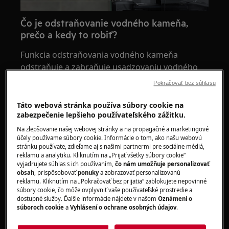
Čo je odstraňovanie vodného kameňa,
prečo a kedy to robiť?
Funkcia odstraňovania vodného kameňa
odstraňuje a zabraňuje usadzovaniu vodného
kameňa v parnom systéme vašej rúry, vďaka
Pokračovať bez súhlasu
čomu bude rúra naďalej fungovať optimálne.
Táto webová stránka používa súbory cookie na
Odvápnenie je potrebné vykonávať pravidelne –
zabezpečenie lepšieho používateľského zážitku.
frekvencia sa bude líšiť v závislosti od množstva
Na zlepšovanie našej webovej stránky a na propagačné a marketingové
varenia v pare. Rýchlosť tvorby usadenín
účely používame súbory cookie. Informácie o tom, ako našu webovú
stránku používate, zdieľame aj s našimi partnermi pre sociálne médiá,
ovplyvní aj tvrdosť vody vo vašej oblasti.
reklamu a analytiku. Kliknutím na „Prijať všetky súbory cookie“
vyjadrujete súhlas s ich používaním,
čo nám umožňuje personalizovať
Pokiaľ vás rúra upozorní na potrebu
obsah
, prispôsobovať
ponuky
a zobrazovať personalizovanú
reklamu. Kliknutím na „Pokračovať bez prijatia“ zablokujete nepovinné
odvápnenia, urobte to čo najskôr. V opačnom
súbory cookie, čo môže ovplyvniť vaše používateľské prostredie a
prípade to ovplyvní fungovanie parnej funkcie a
dostupné služby. Ďalšie informácie nájdete v našom
Oznámení o
súboroch cookie
a
Vyhlásení o ochrane osobných údajov
.
znemožní varenie s parou.