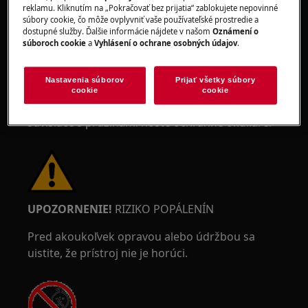
reklamu. Kliknutím na „Pokračovať bez prijatia“ zablokujete nepovinné
UPOZORNENIE!
RIZIKO PORANENIA OČÍ
súbory cookie, čo môže ovplyvniť vaše používateľské prostredie a
dostupné služby. Ďalšie informácie nájdete v našom
Oznámení o
súboroch cookie
a
Vyhlásení o ochrane osobných údajov
.
Nastavenia súborov
Prijať všetky súbory
cookie
cookie
Pri vykonávaní údržby alebo opravy práce
súvisiace s pružinami noste ochranné okuliare.
UPOZORNENIE!
RIZIKO POPÁLENÍN
Pred akoukoľvek opravou alebo údržbou sa
uistite, že prístroj nie je horúci.