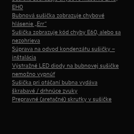
EH0
Bubnová sušička zobrazuje chybové
hlásenie „Err“
Sušička zobrazuje kód chyby E60, alebo sa
nezohrieva
Súprava na odvod kondenzátu sušičky –
inštalácia
Výstražné LED diody na bubnovej sušičke
nemožno vypnúť
Sušička pri otáčaní bubna vydáva
škrabavé / drhnúce zvuky
Prepravné (aretačné) skrutky v sušičke