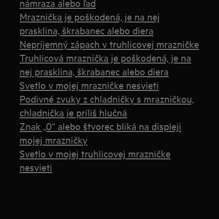
námraza alebo ľad
Mraznička je poškodená, je na nej
prasklina, škrabanec alebo diera
Nepríjemný zápach v truhlicovej mrazničke
Truhlicová mraznička je poškodená, je na
nej prasklina, škrabanec alebo diera
Svetlo v mojej mrazničke nesvieti
Podivné zvuky z chladničky s mrazničkou,
chladnička je príliš hlučná
Znak „0“ alebo štvorec bliká na displeji
mojej mrazničky
Svetlo v mojej truhlicovej mrazničke
nesvieti