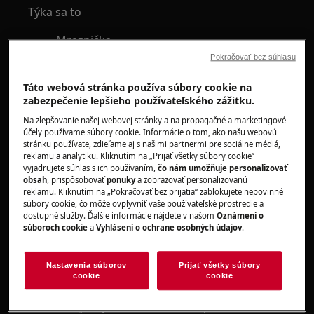
Týka sa to
Mraznička
Pokračovať bez súhlasu
Riešenie
Táto webová stránka používa súbory cookie na
1. Zatlačte prstom do vnútra rohu tesnenia
zabezpečenie lepšieho používateľského zážitku.
dvier, aby sa uvoľnilo prisatie a dvere sa dali
Na zlepšovanie našej webovej stránky a na propagačné a marketingové
ľahšie otvoriť hneď potom, ako sa zavreli.
účely používame súbory cookie. Informácie o tom, ako našu webovú
stránku používate, zdieľame aj s našimi partnermi pre sociálne médiá,
2. Počkajte približne jednu minútu, kým
reklamu a analytiku. Kliknutím na „Prijať všetky súbory cookie“
vyjadrujete súhlas s ich používaním,
čo nám umožňuje personalizovať
otvoríte dvere znova potom, ako sa práve
obsah
, prispôsobovať
ponuky
a zobrazovať personalizovanú
zavreli
reklamu. Kliknutím na „Pokračovať bez prijatia“ zablokujete nepovinné
súbory cookie, čo môže ovplyvniť vaše používateľské prostredie a
3. Vyhnite sa pribuchnutiu dvier
dostupné služby. Ďalšie informácie nájdete v našom
Oznámení o
súboroch cookie
a
Vyhlásení o ochrane osobných údajov
.
4. Skontrolujte, či je spotrebič v správnej
vodorovnej polohe
Nastavenia súborov
Prijať všetky súbory
cookie
cookie
Nastavte nožičky na spodnej časti a vodováhou
skontrolujte správnu vodorovnú polohu