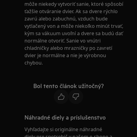
môže niekedy vytvoriť sanie, ktoré spôsobí
ťažšie otváranie dvier. Ak sa dvere rýchlo
zavrú alebo zabuchnú, vzduch bude
vytlačený von a môže niekoľko minút trvať,
kým sa vákuum uvoľní a dvere sa budú dať
normálne otvoriť. Sanie vo vnútri
chladničky alebo mrazničky po zavretí
dvier je normálne a nie je výrobnou
chybou.
Bol tento článok užitočný?
Náhradné diely a príslušenstvo
Vyhľadajte si originálne náhradné
diely pre spotrebič v našom e-shope a