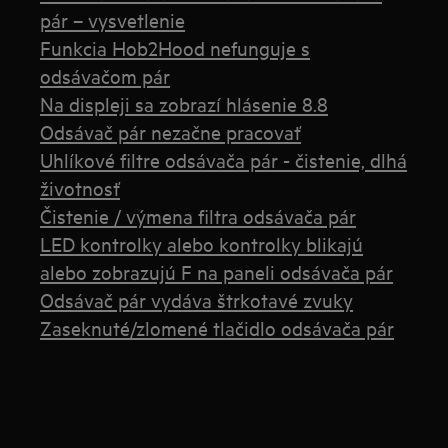
pár – vysvetlenie
Funkcia Hob2Hood nefunguje s
odsávačom pár
Na displeji sa zobrazí hlásenie 8.8
Odsávač pár nezačne pracovať
Uhlíkové filtre odsávača pár - čistenie, dlhá
životnosť
Čistenie / výmena filtra odsávača pár
LED kontrolky alebo kontrolky blikajú
alebo zobrazujú F na paneli odsávača pár
Odsávač pár vydáva štrkotavé zvuky
Zaseknuté/zlomené tlačidlo odsávača pár