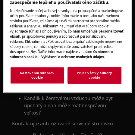
zabezpečenie lepšieho používateľského zážitku.
Veľké množstvo vrejúcich kastrólov.
Na zlepšovanie našej webovej stránky a na propagačné a marketingové
účely používame súbory cookie. Informácie o tom, ako našu webovú
Spotrebič je navrhnutý na absorbovanie pachov,
stránku používate, zdieľame aj s našimi partnermi pre sociálne médiá,
nie veľkého množstva pary.
reklamu a analytiku. Kliknutím na „Prijať všetky súbory cookie“
vyjadrujete súhlas s ich používaním,
čo nám umožňuje personalizovať
obsah
, prispôsobovať
ponuky
a zobrazovať personalizovanú
Skontrolujte, či sú čisté filtre. V prípade potreby
reklamu. Kliknutím na „Pokračovať bez prijatia“ zablokujete nepovinné
ich vymeňte.
súbory cookie, čo môže ovplyvniť vaše používateľské prostredie a
dostupné služby. Ďalšie informácie nájdete v našom
Oznámení o
Uistite sa, že je dostatočné satie z odsávača pár.
súboroch cookie
a
Vyhlásení o ochrane osobných údajov
.
Skontrolujte, či z výstupu vzduchu na vonkajšej
stene vychádza vzduch. Ak je zapnutá funkcia
Nastavenia súborov
Prijať všetky súbory
recirkulácie, skontrolujte, či sú správne vložené
cookie
cookie
filtre s uhlím.
Kanálik k čerstvému vzduchu môže byť
upchatý alebo môže mať nesprávnu
veľkosť.
Kontaktujte autorizované servisné stredisko.