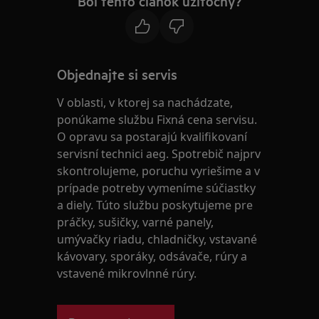
Bol tento článok užitočný?
Objednajte si servis
V oblasti, v ktorej sa nachádzate,
ponúkame službu Fixná cena servisu.
O opravu sa postarajú kvalifikovaní
servisní technici aeg. Spotrebič najprv
skontrolujeme, poruchu vyriešime a v
prípade potreby vymeníme súčiastky
a diely. Túto službu poskytujeme pre
práčky, sušičky, varné panely,
umývačky riadu, chladničky, vstavané
kávovary, sporáky, odsávače, rúry a
vstavené mikrovlnné rúry.