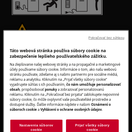
Pokračovať bez súhlasu
UPOZORNENIE!
RIZIKO ZRANENIA
Táto webová stránka používa súbory cookie na
zabezpečenie lepšieho používateľského zážitku.
Na zlepšovanie našej webovej stránky a na propagačné a marketingové
účely používame súbory cookie. Informácie o tom, ako našu webovú
stránku používate, zdieľame aj s našimi partnermi pre sociálne médiá,
reklamu a analytiku. Kliknutím na „Prijať všetky súbory cookie“
vyjadrujete súhlas s ich používaním,
čo nám umožňuje personalizovať
Vždy buďte opatrní pri presúvaní spotrebičov.
obsah
, prispôsobovať
ponuky
a zobrazovať personalizovanú
Pri ťažkých spotrebičoch je najbezpečnejšie, ak
reklamu. Kliknutím na „Pokračovať bez prijatia“ zablokujete nepovinné
súbory cookie, čo môže ovplyvniť vaše používateľské prostredie a
ich presúvajú dve osoby. Vždy používajte
dostupné služby. Ďalšie informácie nájdete v našom
Oznámení o
ochranné rukavice a bezpečnostnú obuv.
súboroch cookie
a
Vyhlásení o ochrane osobných údajov
.
Ochranné rukavice noste stále, aby ste sa
ochránili pred porezaním o ostré hrany.
Nastavenia súborov
Prijať všetky súbory
cookie
cookie