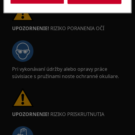
UPOZORNENIE!
RIZIKO PORANENIA OČÍ
Pri vykonávaní údržby alebo opravy práce
súvisiace s pružinami noste ochranné okuliare.
UPOZORNENIE!
RIZIKO PRISKRUTNUTIA