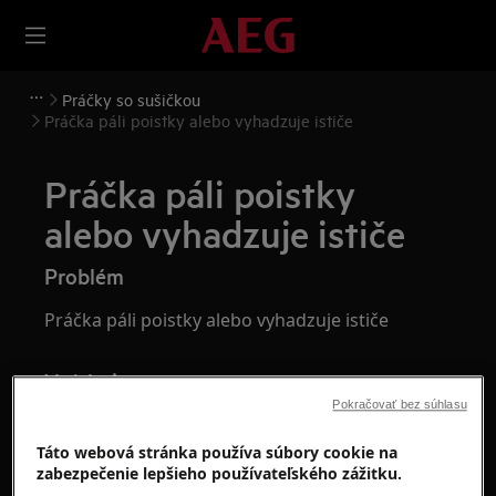
Práčky so sušičkou
Práčka páli poistky alebo vyhadzuje ističe
Práčka páli poistky
alebo vyhadzuje ističe
Problém
Práčka páli poistky alebo vyhadzuje ističe
Vzťahuje sa na
Pokračovať bez súhlasu
voľne stojaca práčka
Táto webová stránka používa súbory cookie na
zabezpečenie lepšieho používateľského zážitku.
Riešenie