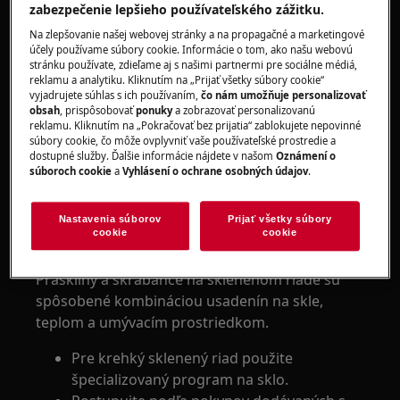
zabezpečenie lepšieho používateľského zážitku.
Na zlepšovanie našej webovej stránky a na propagačné a marketingové
účely používame súbory cookie. Informácie o tom, ako našu webovú
stránku používate, zdieľame aj s našimi partnermi pre sociálne médiá,
reklamu a analytiku. Kliknutím na „Prijať všetky súbory cookie“
vyjadrujete súhlas s ich používaním,
čo nám umožňuje personalizovať
obsah
, prispôsobovať
ponuky
a zobrazovať personalizovanú
reklamu. Kliknutím na „Pokračovať bez prijatia“ zablokujete nepovinné
Vzťahuje sa na
súbory cookie, čo môže ovplyvniť vaše používateľské prostredie a
dostupné služby. Ďalšie informácie nájdete v našom
Oznámení o
súboroch cookie
a
Vyhlásení o ochrane osobných údajov
.
voľne stojaca umývačka riadu
zabudovateľná umývačka riadu
Nastavenia súborov
Prijať všetky súbory
cookie
cookie
Riešenie
Praskliny a škrabance na sklenenom riade sú
spôsobené kombináciou usadenín na skle,
teplom a umývacím prostriedkom.
Pre krehký sklenený riad použite
špecializovaný program na sklo.