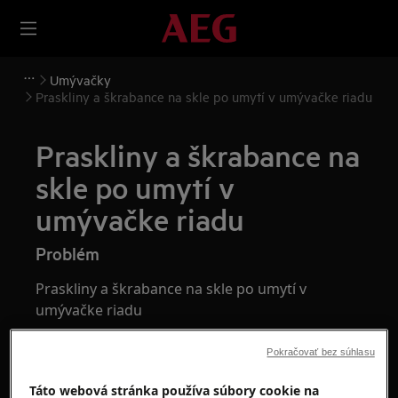
Umývačky
Praskliny a škrabance na skle po umytí v umývačke riadu
Praskliny a škrabance na
skle po umytí v
umývačke riadu
Problém
Praskliny a škrabance na skle po umytí v
umývačke riadu
Pokračovať bez súhlasu
Táto webová stránka používa súbory cookie na