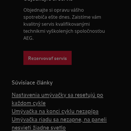
Objednajte si opravu vášho
spotrebiča ešte dnes. Zaistíme vám
kvalitný servis kvalifikovanými
technikmi vyškolených spoločnosťou
AEG.
Rezervovať servis
Súvisiace články
Nastavenia umývačky sa resetujú po
každom cykle
Umývačka na konci cyklu nezapípa
Umývačka riadu sa nezapne, na paneli
nesvieti žiadne svetlo