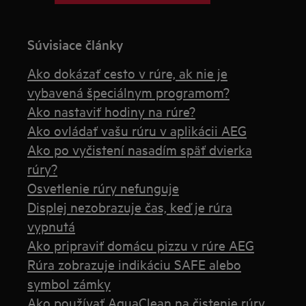
Súvisiace články
Ako dokázať cesto v rúre, ak nie je
vybavená špeciálnym programom?
Ako nastaviť hodiny na rúre?
Ako ovládať vašu rúru v aplikácii AEG
Ako po vyčistení nasadím späť dvierka
rúry?
Osvetlenie rúry nefunguje
Displej nezobrazuje čas, keď je rúra
vypnutá
Ako pripraviť domácu pizzu v rúre AEG
Rúra zobrazuje indikáciu SAFE alebo
symbol zámky
Ako používať AquaClean na čistenie rúry