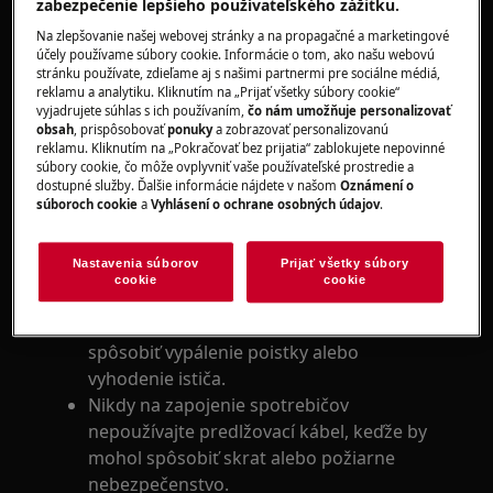
zabezpečenie lepšieho používateľského zážitku.
Nezapájajte práčku a sušičku do
rovnakého poistkového obvodu. Príkon
Na zlepšovanie našej webovej stránky a na propagačné a marketingové
účely používame súbory cookie. Informácie o tom, ako našu webovú
potrebný pre oba spotrebe spolu by
stránku používate, zdieľame aj s našimi partnermi pre sociálne médiá,
prekročil 13 A.
reklamu a analytiku. Kliknutím na „Prijať všetky súbory cookie“
Keď je vyhodený istič alebo vypáli poistka
vyjadrujete súhlas s ich používaním,
čo nám umožňuje personalizovať
obsah
, prispôsobovať
ponuky
a zobrazovať personalizovanú
po zapnutí alebo vypnutí spotrebiča, je to
reklamu. Kliknutím na „Pokračovať bez prijatia“ zablokujete nepovinné
zvyčajne spôsobené únikom vody na zem
súbory cookie, čo môže ovplyvniť vaše používateľské prostredie a
dostupné služby. Ďalšie informácie nájdete v našom
Oznámení o
alebo skratom.
súboroch cookie
a
Vyhlásení o ochrane osobných údajov
.
Problém môže byť spôsobený nesprávnym
zapojením spotrebiča. Spotrebič zapojte
Nastavenia súborov
Prijať všetky súbory
do inej zásuvky.
cookie
cookie
Ak je do jedného poistkového obvodu
zapojených viac spotrebičov, mohlo by to
spôsobiť vypálenie poistky alebo
vyhodenie ističa.
Nikdy na zapojenie spotrebičov
nepoužívajte predlžovací kábel, keďže by
mohol spôsobiť skrat alebo požiarne
nebezpečenstvo.