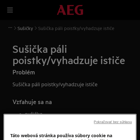
Sušičky
Sušička páli poistky/vyhadzuje ističe
Sušička páli
poistky/vyhadzuje ističe
Problém
Sušička páli poistky/vyhadzuje ističe
Vzťahuje sa na
sušička
Pokračovať bez súhlasu
Riešenie
Táto webová stránka používa súbory cookie na