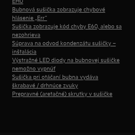
EH0
Bubnová sušička zobrazuje chybové
hlásenie „Err“
Sušička zobrazuje kód chyby E60, alebo sa
nezohrieva
Súprava na odvod kondenzátu sušičky –
inštalácia
Výstražné LED diody na bubnovej sušičke
nemožno vypnúť
Sušička pri otáčaní bubna vydáva
škrabavé / drhnúce zvuky
Prepravné (aretačné) skrutky v sušičke