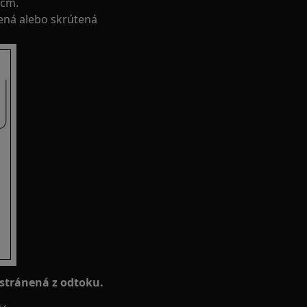
 cm.
ená alebo skrútená
dstránená z odtoku.