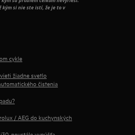
 kým sa problém celkom nevyrieši.
ým si nie ste istí, že je to v
dom cykle
ieti žiadne svetlo
automatického čistenia
dpadu?
rolux / AEG do kuchynských
i30, neustále vypúšťa