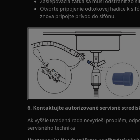
Zaslepovacia zátka sa musí odstrániť zo si
Otvorte pripojenie odtokovej hadice k sif
znova pripojte prívod do sifónu.
6. Kontaktujte autorizované servisné stredis
Ak vyššie uvedená rada nevyrieši problém, od
servisného technika