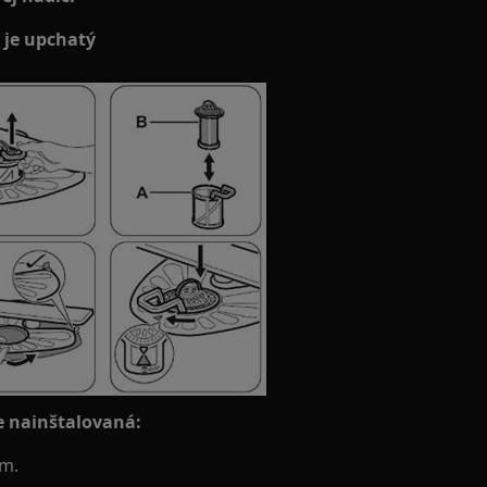
e je upchatý
ne nainštalovaná:
cm.