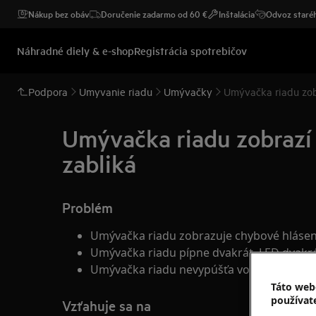
Nákup bez obáv
Doručenie zadarmo od 60 €
Inštalácia
Odvoz staréh
Náhradné diely & e-shop
Registrácia spotrebičov
Podpora
Umyvanie riadu
Umývačky
Umývačka riadu zobr
Umývačka riadu zobrazí 
zabliká
Problém
Umývačka riadu zobrazuje chybové hláse
Umývačka riadu pípne dvakrát, LED dvakrá
Umývačka riadu nevypúšťa vodu
Táto web
používat
Vzťahuje sa na