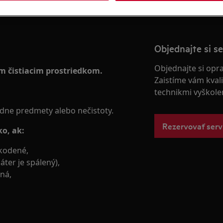
Objednajte si se
Objednajte si opr
ym čistiacim prostriedkom.
Zaistíme vám kvali
technikmi vyškol
adne predmety alebo nečistoty.
Rezervovať serv
ko, ak:
škodené,
áter je spálený),
ená,