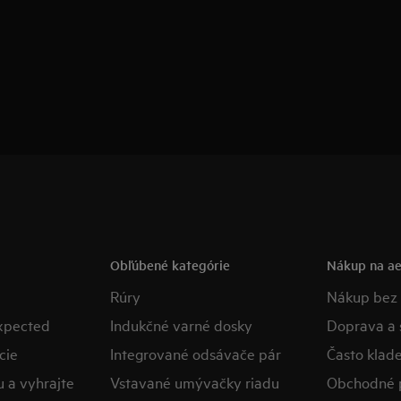
Obľúbené kategórie
Nákup na ae
Rúry
Nákup bez 
expected
Indukčné varné dosky
Doprava a s
cie
Integrované odsávače pár
​Často klad
u a vyhrajte
Vstavané umývačky riadu
Obchodné 