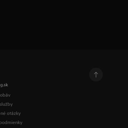
g.sk
obáv​
lužby​
ené otázky​
podmienky​