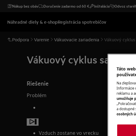
Nákup bez obáv
Doručenie zadarmo od 60 €
Inštalácia
Odvoz staréh
Náhradné diely & e-shop
Registrácia spotrebičov
Podpora
Varenie
Vákuovacie zariadenia
Vákuový cyklus 
Vákuový cyklus sa zastav
Táto web
používat
Riešenie
Na zlepšova
Informácie 
reklamu a an
Problém
umožňuje p
„Pokračovať
a dostupné 
osobných ú
Vzduch zostane vo vrecku