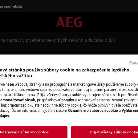
o spotrebiča
sa zastaví v priebehu niekoľkých sekúnd a tlačidlo bliká
í v priebehu niekoľkých sekúnd
Pokra
ová stránka používa súbory cookie na zabezpečenie lepšieho
eľského zážitku.
nie našej webovej stránky a na propagačné a marketingové účely používame súbory 
Náhradné diely 
o tom, ako našu webovú stránku používate, zdieľame aj s našimi partnermi pre sociál
alytiku. Kliknutím na „Prijať všetky súbory cookie“ vyjadrujete súhlas s ich používan
ersonalizovať obsah
, prispôsobovať
ponuky
a zobrazovať personalizovanú reklamu.
Vyhľadajte si orig
 bez prijatia“ zablokujete nepovinné súbory cookie, čo môže ovplyvniť vaše používate
spotrebič v našom 
služby. Ďalšie informácie nájdete v našom
Oznámení o súboroch cookie
a
Vyhlásen
priamo domov.
dajov
.
Nastavenia súborov cookie
Prijať všetky súbory cooki
Do internetové