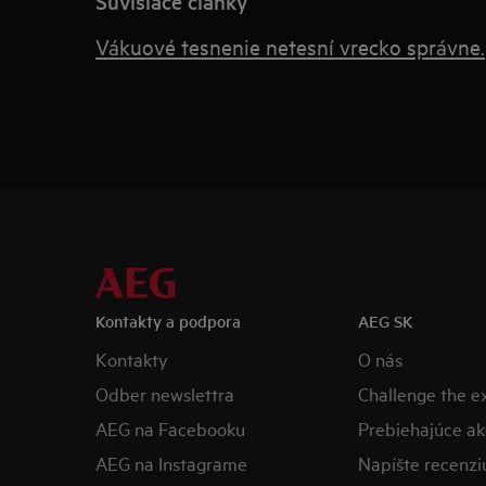
Súvisiace články
Vákuové tesnenie netesní vrecko správne.
Kontakty a podpora
AEG SK
Kontakty
O nás
Odber newslettra
Challenge the 
AEG na Facebooku
Prebiehajúce ak
AEG na Instagrame
Napíšte recenzi