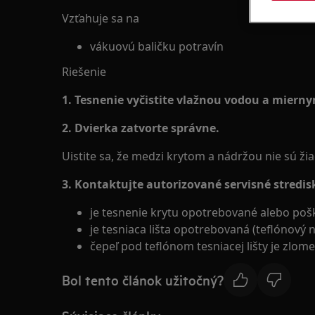
Vzťahuje sa na
vákuovú baličku potravín
Riešenie
1. Tesnenie vyčistite vlažnou vodou a miern
2. Dvierka zatvorte správne.
Uistite sa, že medzi krytom a nádržou nie sú ži
3. Kontaktujte autorizované servisné stredis
je tesnenie krytu opotrebované alebo po
je tesniaca lišta opotrebovaná (teflónový n
čepeľ pod teflónom tesniacej lišty je zlom
Bol tento článok užitočný?