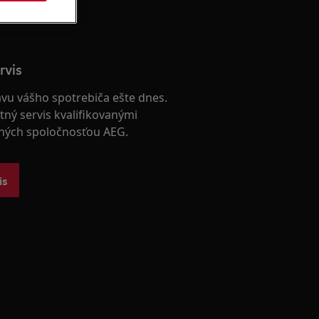
rvis
avu vášho spotrebiča ešte dnes.
tný servis kvalifikovanými
ených spoločnosťou AEG.
is