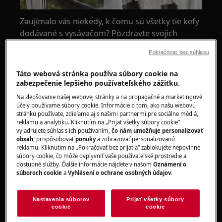
Zaujímalo vás niekedy, k čomu sú všetky tie kefy
dodávané s vysávačom? Pozdravte svojich
nových najlepších priateľov, pretože sú
Pokračovať bez súhlasu
navrhnutí tak, aby uľahčili prácu pri mnohých
bežných upratovacích úlohách v domácnosti.
Táto webová stránka používa súbory cookie na
zabezpečenie lepšieho používateľského zážitku.
Na zlepšovanie našej webovej stránky a na propagačné a marketingové
účely používame súbory cookie. Informácie o tom, ako našu webovú
stránku používate, zdieľame aj s našimi partnermi pre sociálne médiá,
reklamu a analytiku. Kliknutím na „Prijať všetky súbory cookie“
vyjadrujete súhlas s ich používaním,
čo nám umožňuje personalizovať
obsah
, prispôsobovať
ponuky
a zobrazovať personalizovanú
reklamu. Kliknutím na „Pokračovať bez prijatia“ zablokujete nepovinné
súbory cookie, čo môže ovplyvniť vaše používateľské prostredie a
dostupné služby. Ďalšie informácie nájdete v našom
Oznámení o
súboroch cookie
a
Vyhlásení o ochrane osobných údajov
.
Nastavenia súborov
Prijať všetky súbory
cookie
cookie