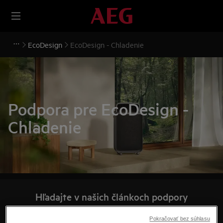
EcoDesign
EcoDesign - Chladenie
Podpora pre EcoDesign -
Chladenie
Hľadajte v našich článkoch podpory
Pokračovať bez súhlasu