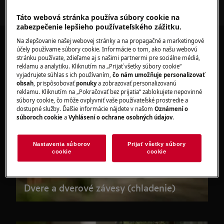
Táto webová stránka používa súbory cookie na
zabezpečenie lepšieho používateľského zážitku.
Na zlepšovanie našej webovej stránky a na propagačné a marketingové
účely používame súbory cookie. Informácie o tom, ako našu webovú
stránku používate, zdieľame aj s našimi partnermi pre sociálne médiá,
reklamu a analytiku. Kliknutím na „Prijať všetky súbory cookie“
vyjadrujete súhlas s ich používaním,
čo nám umožňuje personalizovať
obsah
, prispôsobovať
ponuky
a zobrazovať personalizovanú
reklamu. Kliknutím na „Pokračovať bez prijatia“ zablokujete nepovinné
súbory cookie, čo môže ovplyvniť vaše používateľské prostredie a
dostupné služby. Ďalšie informácie nájdete v našom
Oznámení o
súboroch cookie
a
Vyhlásení o ochrane osobných údajov
.
Nastavenia súborov
Prijať všetky súbory
cookie
cookie
Dvere a dverové závesy (chladenie)