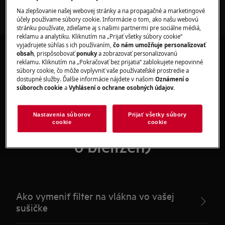
Na zlepšovanie našej webovej stránky a na propagačné a marketingové
účely používame súbory cookie. Informácie o tom, ako našu webovú
stránku používate, zdieľame aj s našimi partnermi pre sociálne médiá,
reklamu a analytiku. Kliknutím na „Prijať všetky súbory cookie“
vyjadrujete súhlas s ich používaním,
čo nám umožňuje personalizovať
obsah
, prispôsobovať
ponuky
a zobrazovať personalizovanú
reklamu. Kliknutím na „Pokračovať bez prijatia“ zablokujete nepovinné
súbory cookie, čo môže ovplyvniť vaše používateľské prostredie a
dostupné služby. Ďalšie informácie nájdete v našom
Oznámení o
Odporúčané články pre
súboroch cookie
a
Vyhlásení o ochrane osobných údajov
.
zásuvky na pracie
Nastavenia súborov
Prijať všetky súbory
prostriedky (starostlivosť
cookie
cookie
o bielizeň)
Ako vymeniť filter na vlákna vo vašej
sušičke