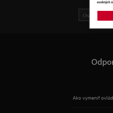
osobných ú
Odpor
Ako vymeniť ovláda