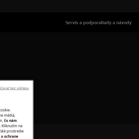
Servis a podpora
Rady a návody
estory
čovať bez súhlasu
cookie.
ne médiá,
ím,
čo nám
 Kliknutím na
ľské prostredie
í o ochrane