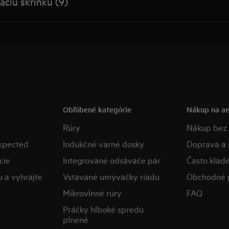
ciu skrinku (9)
Obľúbené kategórie
Nákup na ae
Rúry
Nákup bez 
expected
Indukčné varné dosky
Doprava a s
cie
Integrované odsávače pár
​Často klad
u a vyhrajte
Vstavané umývačky riadu
Obchodné 
Mikrovlnné rúry
FAQ
Práčky hlboké spredu
plnené