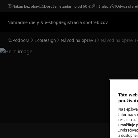
Nákup bez obáv
Doručenie zadarmo od 60 €
Inštalácia
Odvoz staréh
Náhradné diely & e-shop
Registrácia spotrebičov
Podpora
EcoDesign
Návod na opravu
Návod na opravu -
Podpo
Táto web
používat
Na zlepšova
Informácie 
reklamu a an
umožňuje p
„Pokračovať
a dostupné 