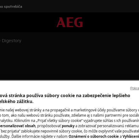
o spotrebiča
 Digestory
ra pre Návod na opravu - Dig
Pokra
ová stránka používa súbory cookie na zabezpečenie lepšieho
eľského zážitku.
nie našej webovej stránky a na propagačné a marketingové účely používame súbory 
o tom, ako našu webovú stránku používate, zdieľame aj s našimi partnermi pre sociál
alytiku. Kliknutím na „Prijať všetky súbory cookie“ vyjadrujete súhlas s ich používan
ersonalizovať obsah
, prispôsobovať
ponuky
a zobrazovať personalizovanú reklamu.
 bez prijatia“ zablokujete nepovinné súbory cookie, čo môže ovplyvniť vaše používate
služby. Ďalšie informácie nájdete v našom
Oznámení o súboroch cookie
a
Vyhlásen