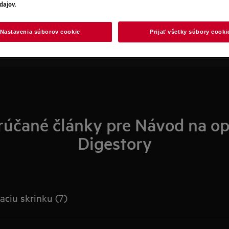
Hľadajte v našich článkoch podpory
dajov
.
Nastavenia súborov cookie
Prijať všetky súbory cooki
účané články pre Návod na op
Digestory
ciu skrinku (7)