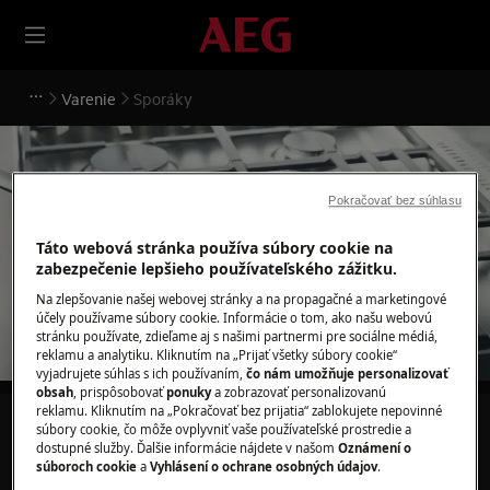
Varenie
Sporáky
Pokračovať bez súhlasu
Podpora pre Sporáky
Táto webová stránka používa súbory cookie na
zabezpečenie lepšieho používateľského zážitku.
Na zlepšovanie našej webovej stránky a na propagačné a marketingové
účely používame súbory cookie. Informácie o tom, ako našu webovú
stránku používate, zdieľame aj s našimi partnermi pre sociálne médiá,
reklamu a analytiku. Kliknutím na „Prijať všetky súbory cookie“
vyjadrujete súhlas s ich používaním,
čo nám umožňuje personalizovať
obsah
, prispôsobovať
ponuky
a zobrazovať personalizovanú
reklamu. Kliknutím na „Pokračovať bez prijatia“ zablokujete nepovinné
Hľadajte v našich článkoch podpory
súbory cookie, čo môže ovplyvniť vaše používateľské prostredie a
dostupné služby. Ďalšie informácie nájdete v našom
Oznámení o
súboroch cookie
a
Vyhlásení o ochrane osobných údajov
.