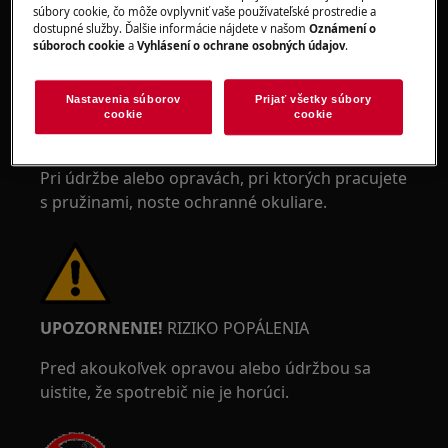
súbory cookie, čo môže ovplyvniť vaše používateľské prostredie a
dostupné služby. Ďalšie informácie nájdete v našom
Oznámení o
UPOZORNENIE!
RIZIKO PORANENIA OČÍ
súboroch cookie
a
Vyhlásení o ochrane osobných údajov
.
Nastavenia súborov
Prijať všetky súbory
cookie
cookie
Pri údržbe alebo opravách, pri ktorých pracujete
s pružinami, noste ochranné okuliare.
UPOZORNENIE!
RIZIKO POPÁLENIA
Pred akoukoľvek opravou alebo údržbou sa
uistite, že spotrebič nie je horúci.