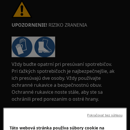
UPOZORNENIE!
RIZIKO ZRANENIA
Vždy buďte opatrní pri presúvaní spotrebičov.
Pri ťažkých spotrebičoch je najbezpečnejšie, ak
ich presúvajú dve osoby. Vždy používajte
ochranné rukavice a bezpečnostnú obuv.
Ochranné rukavice noste stále, aby ste sa
ochránili pred porezaním o ostré hrany.
Pokračovať bez súhlasu
Táto webová stránka používa súbory cookie na