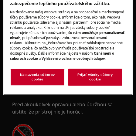
zabezpečenie lepšieho používateľského zážitku.
UPOZORNENIE!
RIZIKO PORANENIA OČÍ
Na zlepšovanie našej webovej stránky a na propagačné a marketingové
účely používame súbory cookie. Informácie o tom, ako našu webovú
stránku používate, zdieľame aj s našimi partnermi pre sociálne médiá,
reklamu a analytiku. Kliknutím na „Prijať všetky súbory cookie“
vyjadrujete súhlas s ich používaním,
čo nám umožňuje personalizovať
obsah
, prispôsobovať
ponuky
a zobrazovať personalizovanú
reklamu. Kliknutím na „Pokračovať bez prijatia“ zablokujete nepovinné
Pri vykonávaní údržby alebo opravy práce
súbory cookie, čo môže ovplyvniť vaše používateľské prostredie a
súvisiace s pružinami noste ochranné okuliare.
dostupné služby. Ďalšie informácie nájdete v našom
Oznámení o
súboroch cookie
a
Vyhlásení o ochrane osobných údajov
.
Nastavenia súborov
Prijať všetky súbory
cookie
cookie
UPOZORNENIE!
RIZIKO POPÁLENÍN
Pred akoukoľvek opravou alebo údržbou sa
uistite, že prístroj nie je horúci.