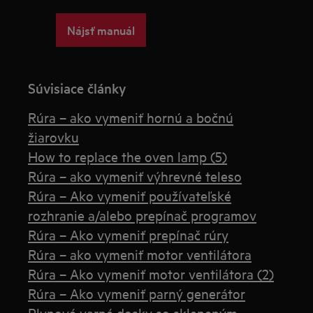
Nájsť manuál
Súvisiace články
Rúra – ako vymeniť hornú a bočnú
žiarovku
How to replace the oven lamp (5)
Rúra – ako vymeniť výhrevné teleso
Rúra – Ako vymeniť používateľské
rozhranie a/alebo prepínač programov
Rúra – Ako vymeniť prepínač rúry
Rúra – ako vymeniť motor ventilátora
Rúra – Ako vymeniť motor ventilátora (2)
Rúra – Ako vymeniť parný generátor
Plynové varné dosky so skleneným