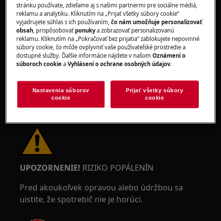
stránku používate, zdieľame aj s našimi partnermi pre sociálne médiá,
reklamu a analytiku. Kliknutím na „Prijať všetky súbory cookie“
vyjadrujete súhlas s ich používaním,
čo nám umožňuje personalizovať
UPOZORNENIE!
RIZIKO PORANENIA OČÍ
obsah
, prispôsobovať
ponuky
a zobrazovať personalizovanú
reklamu. Kliknutím na „Pokračovať bez prijatia“ zablokujete nepovinné
súbory cookie, čo môže ovplyvniť vaše používateľské prostredie a
dostupné služby. Ďalšie informácie nájdete v našom
Oznámení o
súboroch cookie
a
Vyhlásení o ochrane osobných údajov
.
Nastavenia súborov
Prijať všetky súbory
Pri vykonávaní údržby alebo opravy práce
cookie
cookie
súvisiace s pružinami noste ochranné okuliare.
UPOZORNENIE!
RIZIKO POPÁLENÍN
Pred akoukoľvek opravou alebo údržbou sa
uistite, že spotrebič nie je horúci.