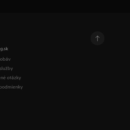
g.sk
obáv​
lužby​
ené otázky​
podmienky​