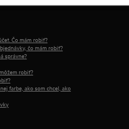
účet. Čo mám robiť?
objednávky, čo mám robiť?
ná správne?
 môžem robiť?
biť?
inej farbe, ako som chcel, ako
ávky