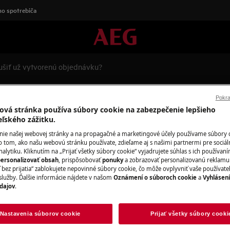
o spotrebiča
ušiť už vytvorenú objednávku?
vorenú objednávku?
Pokra
ová stránka používa súbory cookie na zabezpečenie lepšieho
eľského zážitku.
nie našej webovej stránky a na propagačné a marketingové účely používame súbory 
o tom, ako našu webovú stránku používate, zdieľame aj s našimi partnermi pre sociál
alytiku. Kliknutím na „Prijať všetky súbory cookie“ vyjadrujete súhlas s ich používan
ersonalizovať obsah
, prispôsobovať
ponuky
a zobrazovať personalizovanú reklamu.
 bez prijatia“ zablokujete nepovinné súbory cookie, čo môže ovplyvniť vaše používate
služby. Ďalšie informácie nájdete v našom
Oznámení o súboroch cookie
a
Vyhlásen
dajov
.
by, než je vyexpedovaná zo skladu.
rosím, na tel. čísle +421 232 141
Nastavenia súborov cookie
Prijať všetky súbory cooki