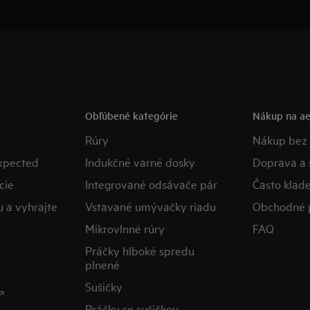
Obľúbené kategórie
Nákup na ae
Rúry
Nákup bez 
expected
Indukčné varné dosky
Doprava a s
cie
Integrované odsávače pár
​Často klad
u a vyhrajte
Vstavané umývačky riadu
Obchodné 
Mikrovlnné rúry
FAQ
Práčky hlboké spredu
plnené
Sušičky

Práčky so sušičkou