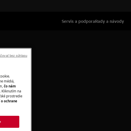
Servis a podpora
Rady a návody
čovať bez súhlasu
cookie.
ne médiá,
ím,
čo nám
 Kliknutím na
ľské prostredie
í o ochrane
e