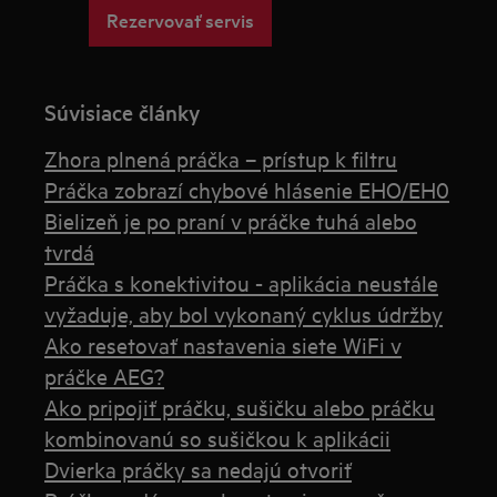
Rezervovať servis
Súvisiace články
Zhora plnená práčka – prístup k filtru
Práčka zobrazí chybové hlásenie EHO/EH0
Bielizeň je po praní v práčke tuhá alebo
tvrdá
Práčka s konektivitou - aplikácia neustále
vyžaduje, aby bol vykonaný cyklus údržby
Ako resetovať nastavenia siete WiFi v
práčke AEG?
Ako pripojiť práčku, sušičku alebo práčku
kombinovanú so sušičkou k aplikácii
Dvierka práčky sa nedajú otvoriť