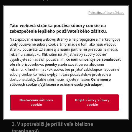
Vzťahuje sa na:
Pokračovať bez súhlasu
spredu plnené práčky (vstavaná a voľne
Táto webová stránka používa súbory cookie na
stojaca)
zabezpečenie lepšieho používateľského zážitku.
Riešenie:
Na zlepšovanie našej webovej stránky a na propagačné a marketingové
účely používame súbory cookie. Informácie o tom, ako našu webovú
1. Skontrolujte, či sú správne zatvorené
stránku používate, zdieľame aj s našimi partnermi pre sociálne médiá,
reklamu a analytiku. Kliknutím na „Prijať všetky súbory cookie“
dvierka
vyjadrujete súhlas s ich používaním,
čo nám umožňuje personalizovať
obsah
, prispôsobovať
ponuky
a zobrazovať personalizovanú
V prípade potreby dvierka pevne zatlačte.
reklamu. Kliknutím na „Pokračovať bez prijatia“ zablokujete nepovinné
súbory cookie, čo môže ovplyvniť vaše používateľské prostredie a
Budete počuť kliknutie.
dostupné služby. Ďalšie informácie nájdete v našom
Oznámení o
súboroch cookie
a
Vyhlásení o ochrane osobných údajov
.
2. Skontrolujte, či sa medzi tesnením dvierok
a sklom dvierok nezachytila bielizeň
Nastavenia súborov
Prijať všetky súbory
V prípade potreby odstráňte pár kúskov bielizne
cookie
cookie
z bubna predtým, ako znovu spustíte cyklus.
3. V spotrebiči je príliš veľa bielizne
(preplnený)