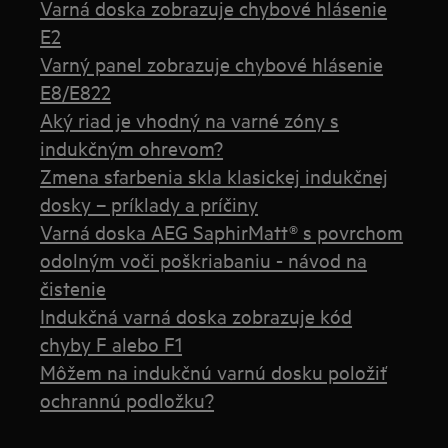
Varná doska zobrazuje chybové hlásenie
E2
Varný panel zobrazuje chybové hlásenie
E8/E822
Aký riad je vhodný na varné zóny s
indukčným ohrevom?
Zmena sfarbenia skla klasickej indukčnej
dosky – príklady a príčiny
Varná doska AEG SaphirMatt® s povrchom
odolným voči poškriabaniu - návod na
čistenie
Indukčná varná doska zobrazuje kód
chyby F alebo F1
Môžem na indukčnú varnú dosku položiť
ochrannú podložku?