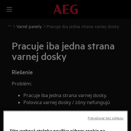
Varné panely
Pracuje iba jedna strana varnej dosky
Pracuje iba jedna strana
varnej dosky
Riešenie
Problém:
Pracuje iba jedna strana varnej dosky.
Polovica varnej dosky / zóny nefungujú
Platí pre:
Pokračovať bez súhlasu
integrovaný indukčný varný panel
Táto webová stránka používa súbory cookie na