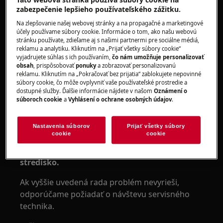
voľne stojaci sporák s indukčnou varnou
zabezpečenie lepšieho používateľského zážitku.
doskou
Na zlepšovanie našej webovej stránky a na propagačné a marketingové
integrovaný elektrický sporák
účely používame súbory cookie. Informácie o tom, ako našu webovú
voľne stojaci sporák s elektrickou varnou
stránku používate, zdieľame aj s našimi partnermi pre sociálne médiá,
doskou
reklamu a analytiku. Kliknutím na „Prijať všetky súbory cookie“
vyjadrujete súhlas s ich používaním,
čo nám umožňuje personalizovať
Riešenie:
obsah
, prispôsobovať
ponuky
a zobrazovať personalizovanú
reklamu. Kliknutím na „Pokračovať bez prijatia“ zablokujete nepovinné
súbory cookie, čo môže ovplyvniť vaše používateľské prostredie a
1. Skontrolujte, či je spotrebič správne
dostupné služby. Ďalšie informácie nájdete v našom
Oznámení o
pripojený k elektrickému napájaniu.
súboroch cookie
a
Vyhlásení o ochrane osobných údajov
.
Zaistite správnu inštaláciu volaním
Nastavenia súborov
Prijať všetky súbory
autorizovaného inštalačného technika.
cookie
cookie
2.
Kontaktujte autorizované servisné
stredisko.
Ak vyššie uvedená rada problém nevyrieši,
odporúčame požiadať o návštevu servisného
technika.