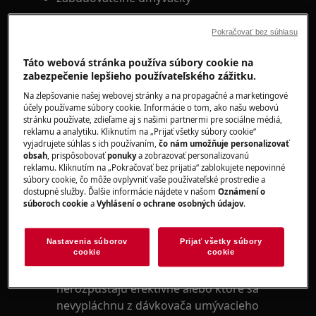
Riešenie
Pokračovať bez súhlasu
1. Aby ste zabránili stopám umývacieho
Táto webová stránka používa súbory cookie na
prostriedku na riade, používajte tablety do
zabezpečenie lepšieho používateľského zážitku.
umývačky pre dlhé cykly.
Na zlepšovanie našej webovej stránky a na propagačné a marketingové
účely používame súbory cookie. Informácie o tom, ako našu webovú
Tablety do umývačky sa nemusia úplne rozpustiť
stránku používate, zdieľame aj s našimi partnermi pre sociálne médiá,
pri krátkych cykloch, tam odporúčame používať
reklamu a analytiku. Kliknutím na „Prijať všetky súbory cookie“
vyjadrujete súhlas s ich používaním,
čo nám umožňuje personalizovať
práškový umývací prostriedok.
obsah
, prispôsobovať
ponuky
a zobrazovať personalizovanú
reklamu. Kliknutím na „Pokračovať bez prijatia“ zablokujete nepovinné
2. Vyskúšajte inú značku tabliet do umývačky
súbory cookie, čo môže ovplyvniť vaše používateľské prostredie a
riadu alebo namiesto toho použite práškový
dostupné služby. Ďalšie informácie nájdete v našom
Oznámení o
súboroch cookie
a
Vyhlásení o ochrane osobných údajov
.
prostriedok.
Určité značky tabliet do umývačky riadu sa
Nastavenia súborov
Prijať všetky súbory
nemusia úplne rozpustiť.
cookie
cookie
Ak ste zakúpili tablety, ktoré sa
nerozpúšťajú efektívne alebo ktoré sa
nevypláchnu z dávkovača umývacieho