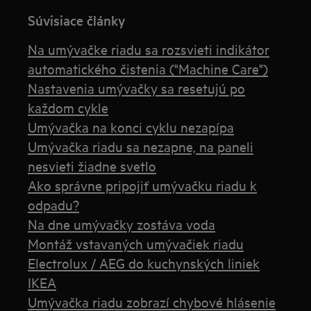
Súvisiace články
Na umývačke riadu sa rozsvieti indikátor
automatického čistenia ("Machine Care")
Nastavenia umývačky sa resetujú po
každom cykle
Umývačka na konci cyklu nezapípa
Umývačka riadu sa nezapne, na paneli
nesvieti žiadne svetlo
Ako správne pripojiť umývačku riadu k
odpadu?
Na dne umývačky zostáva voda
Montáž vstavaných umývačiek riadu
Electrolux / AEG do kuchynských liniek
IKEA
Umývačka riadu zobrazí chybové hlásenie