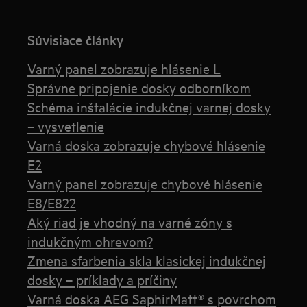
Súvisiace články
Varný panel zobrazuje hlásenie L
Správne pripojenie dosky odborníkom
Schéma inštalácie indukčnej varnej dosky
– vysvetlenie
Varná doska zobrazuje chybové hlásenie
E2
Varný panel zobrazuje chybové hlásenie
E8/E822
Aký riad je vhodný na varné zóny s
indukčným ohrevom?
Zmena sfarbenia skla klasickej indukčnej
dosky – príklady a príčiny
Varná doska AEG SaphirMatt® s povrchom