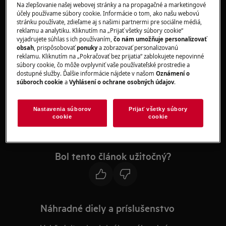
Na zlepšovanie našej webovej stránky a na propagačné a marketingové
tepla rovnomerne po celom kovovom dne,
účely používame súbory cookie. Informácie o tom, ako našu webovú
môže sa zdať, že varná platňa ohrieva
stránku používate, zdieľame aj s našimi partnermi pre sociálne médiá,
reklamu a analytiku. Kliknutím na „Prijať všetky súbory cookie“
nerovnomerne.
vyjadrujete súhlas s ich používaním,
čo nám umožňuje personalizovať
obsah
, prispôsobovať
ponuky
a zobrazovať personalizovanú
Namiesto toho začnite pred riadnym varením
reklamu. Kliknutím na „Pokračovať bez prijatia“ zablokujete nepovinné
súbory cookie, čo môže ovplyvniť vaše používateľské prostredie a
pri nižšej teplote. Kovové dno zvládne túto
dostupné služby. Ďalšie informácie nájdete v našom
Oznámení o
situáciu jednoduchšie a teda sa nahreje
súboroch cookie
a
Vyhlásení o ochrane osobných údajov
.
rovnomernejšie.
Nastavenia súborov
Prijať všetky súbory
Väčšina výrobcov panvíc má na ich
cookie
cookie
internetových stránkach rôzne pokyny pre
správne používanie ich produktov.
Bol tento článok užitočný?
Náhradné diely a príslušenstvo