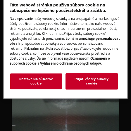
Táto webová stránka používa súbory cookie na
zabezpečenie lepšieho používateľského zážitku.
Na zlepšovanie našej webovej stránky a na propagačné a marketingové
účely používame súbory cookie. Informácie o tom, ako našu webovú
stránku používate, zdieľame aj s našimi partnermi pre sociálne médiá,
reklamu a analytiku. Kliknutím na „Prijať všetky súbory cookie“
vyjadrujete súhlas s ich používaním,
čo nám umožňuje personalizovať
obsah
, prispôsobovať
ponuky
a zobrazovať personalizovanú
reklamu. Kliknutím na „Pokračovať bez prijatia“ zablokujete nepovinné
súbory cookie, čo môže ovplyvniť vaše používateľské prostredie a
dostupné služby. Ďalšie informácie nájdete v našom
Oznámení o
súboroch cookie
a
Vyhlásení o ochrane osobných údajov
.
Nastavenia súborov
Prijať všetky súbory
cookie
cookie