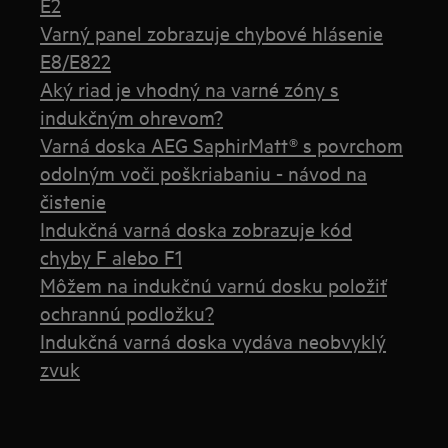
E2
Varný panel zobrazuje chybové hlásenie
E8/E822
Aký riad je vhodný na varné zóny s
indukčným ohrevom?
Varná doska AEG SaphirMatt® s povrchom
odolným voči poškriabaniu - návod na
čistenie
Indukčná varná doska zobrazuje kód
chyby F alebo F1
Môžem na indukčnú varnú dosku položiť
ochrannú podložku?
Indukčná varná doska vydáva neobvyklý
zvuk