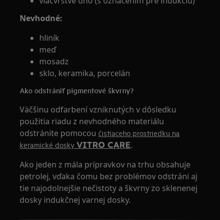
viacvrstvé dno (s označením pre indukciu)
Nevhodné:
hliník
meď
mosadz
sklo, keramika, porcelán
Ako odstrániť pigmentové škvrny?
Väčšinu odfarbení vzniknutých v dôsledku
použitia riadu z nevhodného materiálu
odstránite pomocou
čistiaceho prostriedku na
VITRO CARE
.
keramické dosky
Ako jeden z mála prípravkov na trhu obsahuje
petrolej, vďaka čomu bez problémov odstráni aj
tie najodolnejšie nečistoty a škvrny zo sklenenej
dosky indukčnej varnej dosky.