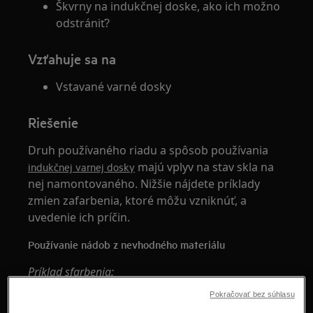
Škvrny na indukčnej doske, ako ich možno
odstrániť?
Vzťahuje sa na
Vstavané varné dosky
Riešenie
Druh používaného riadu a spôsob používania
majú vplyv na stav skla na
indukčnej varnej dosky
nej namontovaného. Nižšie nájdete príklady
zmien zafarbenia, ktoré môžu vzniknúť, a
uvedenie ich príčin.
Používanie nádob z nevhodného materiálu
Príklad sfarbenia:
Pokračovať bez súhlasu