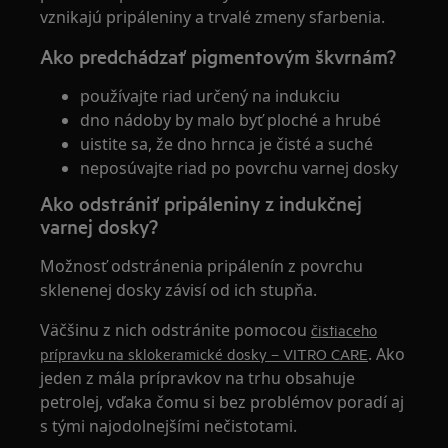
vznikajú pripáleniny a trvalé zmeny sfarbenia.
Ako predchádzať pigmentovým škvrnám?
používajte riad určený na indukciu
dno nádoby by malo byť ploché a hrubé
uistite sa, že dno hrnca je čisté a suché
neposúvajte riad po povrchu varnej dosky
Ako odstrániť pripáleniny z indukčnej
varnej dosky?
Možnosť odstránenia pripálenín z povrchu
sklenenej dosky závisí od ich stupňa.
Väčšinu z nich odstránite pomocou
čistiaceho
. Ako
prípravku na sklokeramické dosky – VITRO CARE
jeden z mála prípravkov na trhu obsahuje
petrolej, vďaka čomu si bez problémov poradí aj
s tými najodolnejšími nečistotami.