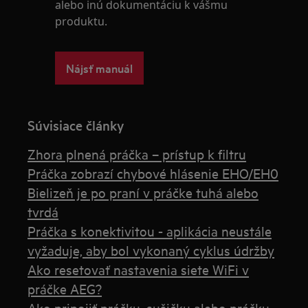
alebo inú dokumentáciu k vášmu
produktu.
Nájsť manuál
Súvisiace články
Zhora plnená práčka – prístup k filtru
Práčka zobrazí chybové hlásenie EHO/EH0
Bielizeň je po praní v práčke tuhá alebo
tvrdá
Práčka s konektivitou - aplikácia neustále
vyžaduje, aby bol vykonaný cyklus údržby
Ako resetovať nastavenia siete WiFi v
práčke AEG?
Ako pripojiť práčku, sušičku alebo práčku