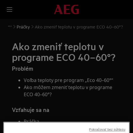
Práčky
Ako zmeniť teplotu v programe ECO 40–60°?
Ako zmeniť teplotu v
programe ECO 40–60°?
Problém
Voľba teploty pre program „Eco 40–60°“
Ako môžem zmeniť teplotu v programe
ECO 40–60°?
Vzťahuje sa na
Práčka
Práčka so sušičkou
Pokračovať bez súhlasu