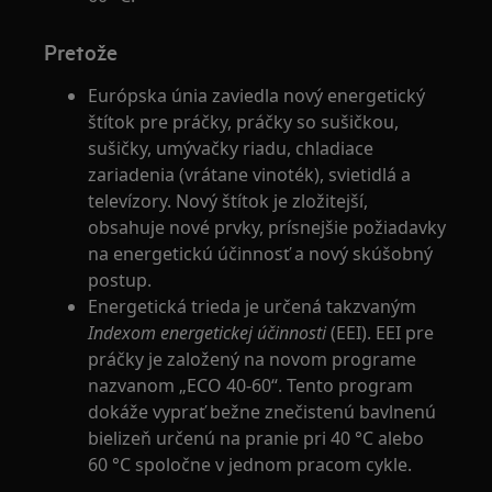
Pretože
Európska únia zaviedla nový energetický
štítok pre práčky, práčky so sušičkou,
sušičky, umývačky riadu, chladiace
zariadenia (vrátane vinoték), svietidlá a
televízory. Nový štítok je zložitejší,
obsahuje nové prvky, prísnejšie požiadavky
na energetickú účinnosť a nový skúšobný
postup.
Energetická trieda je určená takzvaným
Indexom energetickej účinnosti
(EEI). EEI pre
práčky je založený na novom programe
nazvanom „ECO 40-60“. Tento program
dokáže vyprať bežne znečistenú bavlnenú
bielizeň určenú na pranie pri 40 °C alebo
60 °C spoločne v jednom pracom cykle.