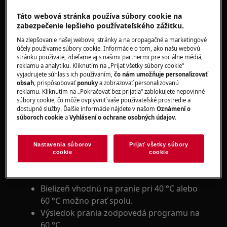
Táto webová stránka používa súbory cookie na
Riešenie
zabezpečenie lepšieho používateľského zážitku.
1. V programe „Eco 40–60°“ je teplota pevne
Na zlepšovanie našej webovej stránky a na propagačné a marketingové
účely používame súbory cookie. Informácie o tom, ako našu webovú
nastavená a nedá sa meniť.
stránku používate, zdieľame aj s našimi partnermi pre sociálne médiá,
reklamu a analytiku. Kliknutím na „Prijať všetky súbory cookie“
2. Zvolená teplota sa na displeji zobrazuje ako
vyjadrujete súhlas s ich používaním,
čo nám umožňuje personalizovať
40 °C.
obsah
, prispôsobovať
ponuky
a zobrazovať personalizovanú
reklamu. Kliknutím na „Pokračovať bez prijatia“ zablokujete nepovinné
súbory cookie, čo môže ovplyvniť vaše používateľské prostredie a
3. „Eco 40°–60°“ zobrazuje názov programu
dostupné služby. Ďalšie informácie nájdete v našom
Oznámení o
(podľa nariadenia EÚ).
súboroch cookie
a
Vyhlásení o ochrane osobných údajov
.
4. Tento program je vhodný na bielizeň, ktorú
Nastavenia súborov
Prijať všetky súbory
možno prať pri 40° alebo 60 °C.
cookie
cookie
5. Výhody:
Bielizeň vhodnú na pranie pri 40 °C alebo
60 °C možno prať spolu.
Výsledok prania zodpovedá programu na
60 °C.