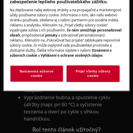
zabezpečenie lepšieho používateľského zážitku.
Počas prania púšťajú niektoré typy materiálov,
Na zlepšovanie našej webovej stránky a na propagačné a marketingové
účely používame súbory cookie. Informácie o tom, ako našu webovú
ako napr. vlnené tkaniny, žmolky alebo vlákna.
stránku používate, zdieľame aj s našimi partnermi pre sociálne médiá,
Vytvorené žmolky sa môžu prilepiť k bielizni
reklamu a analytiku. Kliknutím na „Prijať všetky súbory cookie“
počas tohto alebo nasledovných cyklov prania.
vyjadrujete súhlas s ich používaním,
čo nám umožňuje personalizovať
obsah
, prispôsobovať
ponuky
a zobrazovať personalizovanú
Tento problém je ešte závažnejší u syntetických
reklamu. Kliknutím na „Pokračovať bez prijatia“ zablokujete nepovinné
materiálov.
súbory cookie, čo môže ovplyvniť vaše používateľské prostredie a
dostupné služby. Ďalšie informácie nájdete v našom
Oznámení o
súboroch cookie
a
Vyhlásení o ochrane osobných údajov
.
Na zabráneniu tohto problému sa odporúča:
Neperte tmavé odevy súčasne s odevmi
Nastavenia súborov
Prijať všetky súbory
svetlých alebo živých farieb (predovšetkým
cookie
cookie
nové vlnené odevy a teplákové bundy) a
naopak.
Vyprázdnenie bubna a spustenie cyklu
údržby (napr. pri 60 °C) a vyčistenie
tesnenia a dverí po cykle s vlhkou
handričkou.
Bol tento článok užitočný?