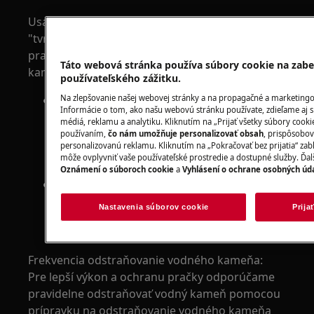
Usadzovanie vodného kameňa je spôsobované
"tvrdosťou" vody. Čím tvrdšia voda, tým väčšia
pravdepodobnosť usadzovania vodného
Táto webová stránka používa súbory cookie na zabe
kameňa v práčke.
používateľského zážitku.
Na zlepšovanie našej webovej stránky a na propagačné a marketingo
Tvrdosť vody sa môže v rôznych oblastiach
Informácie o tom, ako našu webovú stránku používate, zdieľame aj s
líšiť, pretože sa voda privádza z mnohých
médiá, reklamu a analytiku. Kliknutím na „Prijať všetky súbory cookie
rôznych zdrojov. Pre pomoc sa obráťte na
používaním,
čo nám umožňuje personalizovať obsah
, prispôsobo
personalizovanú reklamu. Kliknutím na „Pokračovať bez prijatia“ zab
vášho dodávateľa vody alebo technické
môže ovplyvniť vaše používateľské prostredie a dostupné služby. Ďal
oddelenie miestnych úradov.
Oznámení o súboroch cookie
a
Vyhlásení o ochrane osobných úd
Ako preventívne opatrenie odstraňujte
vodný kameň z práčky podľa nižšie
Nastavenia súborov cookie
Prija
uvedenej tabuľky a v závislosti od relatívnej
tvrdosti vody (hodnota pH) vo vašej oblasti.
Frekvencia odstraňovanie vodného kameňa:
Pre lepší výkon a ochranu pračky odporúčame
pravidelne odstraňovať vodný kameň pomocou
prípravku na odstraňovanie vodného kameňa