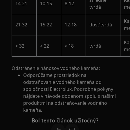
stredne
Ka
14-21
10-15
8-12
tvrdá
me
Ka
21-32
15-22
12-18
dosť tvrdá
me
Ka
> 32
> 22
> 18
tvrdá
me
Odstránenie nánosov vodného kameňa:
Odporúčame prostriedok na
odstraňovanie vodného kameňa od
spoločnosti Electrolux. Podrobné pokyny
nájdete v návode dodanom spolu s našimi
produktmi na odstraňovanie vodného
kameňa.
Bol tento článok užitočný?