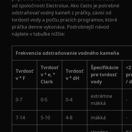
od spoločnosti Electrolux. Ako často je potrebné
odstraňovať vodný kameň z práčky, závisí od
tvrdosti vody a počtu pracích programov, ktoré
práčka denne vykonáva. Podrobnejší návod
nájdete v tabuľke nižšie:
Frekvencia odstraňovanie vodného kameňa
Tvrdosť
Špecifikácie
<2
Tvrdosť
Tvrdosť
v ° e, °
pre tvrdosť
pr
v ° F
v ° dH
Clark
vody
/ 
extrémne
0-7
0-5
0-4
-
mäkká
7-14
5-10
4-8
mäkká
-