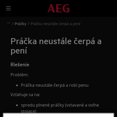
Práčky
Práčka neustále čerpá a pení
Práčka neustále čerpá a
pení
Riešenie
Problém:
Práčka neustále čerpá a robí penu
Vzťahuje sa na:
spredu plnené práčky (vstavané a voľne
stojace)