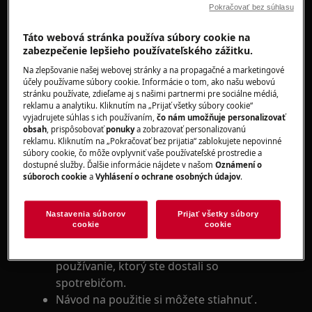
vrchom plnené práčky
Pokračovať bez súhlasu
Riešenie:
Táto webová stránka používa súbory cookie na
zabezpečenie lepšieho používateľského zážitku.
1. Vypnite spotrebič a vyčistite čerpadlo a
filter
Na zlepšovanie našej webovej stránky a na propagačné a marketingové
účely používame súbory cookie. Informácie o tom, ako našu webovú
stránku používate, zdieľame aj s našimi partnermi pre sociálne médiá,
Ak spotrebič neustále čerpá a pení,
reklamu a analytiku. Kliknutím na „Prijať všetky súbory cookie“
znamená to, že ste použili veľa pracieho
vyjadrujete súhlas s ich používaním,
čo nám umožňuje personalizovať
obsah
, prispôsobovať
ponuky
a zobrazovať personalizovanú
prostriedku, ktorý tvorí veľa peny a to
reklamu. Kliknutím na „Pokračovať bez prijatia“ zablokujete nepovinné
spôsobuje upchanie systému na
súbory cookie, čo môže ovplyvniť vaše používateľské prostredie a
sledovanie hladiny vody.
dostupné služby. Ďalšie informácie nájdete v našom
Oznámení o
súboroch cookie
a
Vyhlásení o ochrane osobných údajov
.
Vyčistite čerpadlo a filter na vlákna,
vrátane lopatiek čerpadla (ak sú lopatky
viditeľné, otočte ich ceruzkou a filter vráťte
Nastavenia súborov
Prijať všetky súbory
cookie
cookie
na miesto).
Podrobný postup nájdete v návode na
používanie, ktorý ste dostali so
spotrebičom.
Návod na použitie si môžete stiahnuť .